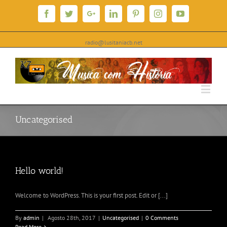
Facebook
Twitter
Google+
Linkedin
Pinterest
Instagram
YouTube
radio@lusitaniacb.net
Uncategorised
Hello world!
Welcome to WordPress. This is your first post. Edit or [...]
By
admin
|
Agosto 28th, 2017
|
Uncategorised
|
0 Comments
Read More